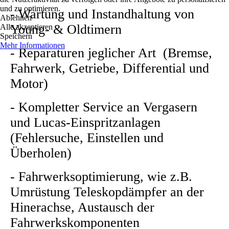
und zu optimieren.
- Wartung und Instandhaltung von
Ablehnen
Young- & Oldtimern
Alle akzeptieren
Speichern
Mehr Informationen
- Reparaturen jeglicher Art (Bremse,
Fahrwerk, Getriebe, Differential und
Motor)
- Kompletter Service an Vergasern
und Lucas-Einspritzanlagen
(Fehlersuche, Einstellen und
Überholen)
- Fahrwerksoptimierung, wie z.B.
Umrüstung Teleskopdämpfer an der
Hinerachse, Austausch der
Fahrwerkskomponenten