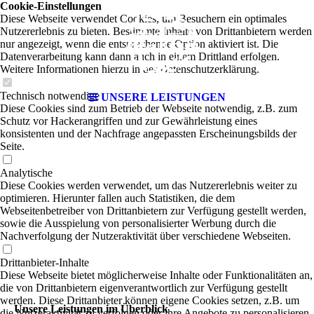
Cookie-Einstellungen
Diese Webseite verwendet Cookies, um Besuchern ein optimales
Nutzererlebnis zu bieten. Bestimmte Inhalte von Drittanbietern werden
nur angezeigt, wenn die entsprechende Option aktiviert ist. Die
Datenverarbeitung kann dann auch in einem Drittland erfolgen.
Weitere Informationen hierzu in der Datenschutzerklärung.
Technisch notwendige
UNSERE LEISTUNGEN
Diese Cookies sind zum Betrieb der Webseite notwendig, z.B. zum
Schutz vor Hackerangriffen und zur Gewährleistung eines
konsistenten und der Nachfrage angepassten Erscheinungsbilds der
Seite.
Analytische
Diese Cookies werden verwendet, um das Nutzererlebnis weiter zu
optimieren. Hierunter fallen auch Statistiken, die dem
Webseitenbetreiber von Drittanbietern zur Verfügung gestellt werden,
sowie die Ausspielung von personalisierter Werbung durch die
Nachverfolgung der Nutzeraktivität über verschiedene Webseiten.
Drittanbieter-Inhalte
Diese Webseite bietet möglicherweise Inhalte oder Funktionalitäten an,
die von Drittanbietern eigenverantwortlich zur Verfügung gestellt
werden. Diese Drittanbieter können eigene Cookies setzen, z.B. um
Unsere Leistungen im Überblick
die Nutzeraktivität zu verfolgen oder ihre Angebote zu personalisieren